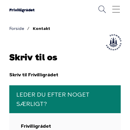
Gå
til
Frivilligrådet
hovedindhold
Forside
Kontakt
Brødkrumme
Skriv til os
Skriv til Frivilligrådet
LEDER DU EFTER NOGET
SÆRLIGT?
Frivilligrådet