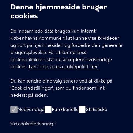
Denne hjemmeside bruger
Cookieindstillinger
Frivilligrådet
cookies
Rådssekretærer: Ask Bendixen Bennetzen
De indsamlede data bruges kun internt i
Københavns Kommune til at kunne vise fx videoer
KONTAKT
og kort på hjemmesiden og forbedre den generelle
brugeroplevelse. For at kunne læse
Center for faglig Understøttelse og udvikling,
cookiepolitikken skal du acceptere nødvendige
Bernstorffsgade 17 1592 København V
cookies.
Læs hele vores cookiepolitik her
frivilligraadet@kk.dk
Du kan ændre dine valg senere ved at klikke på
'Cookieindstillinger', som du finder som link
nederst på siden.
LINKS
Nødvendige
Funktionelle
Statistiske
Frivilligt socialt arbejde
Tilgængelighedserklæring
Vis cookieforklaring
§ 18-pulje til frivilligt socialt arbejde