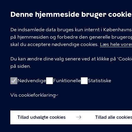
Denne hjemmeside bruger cookie
Frivilligrådet
Cookieindstil
Rådssekretærer: Ask Bendixen Bennetz
De indsamlede data bruges kun internt i Københavns 
på hjemmesiden og forbedre den generelle brugerople
skal du acceptere nødvendige cookies.
Læs hele vores
KONTAKT
Du kan ændre dine valg senere ved at klikke på 'Cooki
Center for faglig Understøttelse og 
på siden.
Bernstorffsgade 17 1592 Københav
frivilligraadet@kk.dk
Nødvendige
Funktionelle
Statistiske
Vis cookieforklaring
Tillad udvalgte cookies
Tillad alle cookie