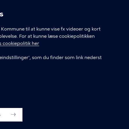
s
linger
en
Kommune til at kunne vise fx videoer og kort
velse. For at kunne læse cookiepolitikken
 cookiepolitik her
LINKS
eindstillinger', som du finder som link nederst
udvikling,
Frivilligt socialt arbejde
n V
§ 18-pulje til frivilligt socialt arbejde
Cookiepolitik
s