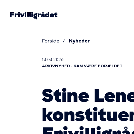
Gå
til
Frivilligrådet
hovedindhold
Prim
navig
Forside
Nyheder
Brødkru
13.03.2026
ARKIVNYHED - KAN VÆRE FORÆLDET
Stine Len
konstitue
Frivilligr