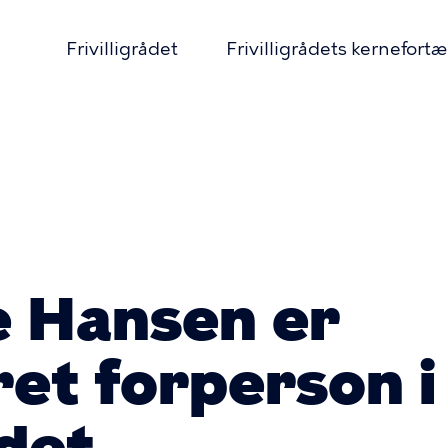
Frivilligrådet
Frivilligrådets kernefortæ
ær
ation
mme
e Hansen er
ret forperson i
ådet