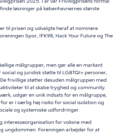
lligprisen 2025. I år var Frivilligprisens formål
 at finde løsninger på københavnernes største
ger til prisen og udvalgte heraf at nominere
oreningen Spor, IFK98, Hack Your Future og The
kellige målgrupper, men gør alle en markant
 social og juridisk støtte til LGBTQI+ personer,
. De frivillige støtter desuden målgruppen med
ktiviteter til at skabe tryghed og community.
værk, udgør en unik indsats for en målgruppe,
or er i særlig høj risiko for social isolation og
ociale og systemiske udfordringer.
g interesseorganisation for voksne med
n-og ungdommen. Foreningen arbejder for at