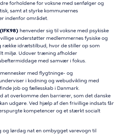
edre forholdene for voksne med senfølger og
tisk, samt at styrke kommunernes
r indenfor området.
(IFK98)
henvender sig til voksne med psykiske
frivillige understøtter medlemmernes fysiske og
ng række idrætstilbud, hvor de stiller op som
bilt miljø. Udover træning afholder
klubeftermiddage med samvær i fokus.
t mennesker med flygtninge- og
 underviser i kodning og webudvikling med
finde job og fællesskab i Danmark.
d at overkomme den barrierer, som det danske
 udgøre. Ved hjælp af den frivillige indsats får
terspurgte kompetencer og et stærkt socialt
ag og lørdag nat en ombygget varevogn til