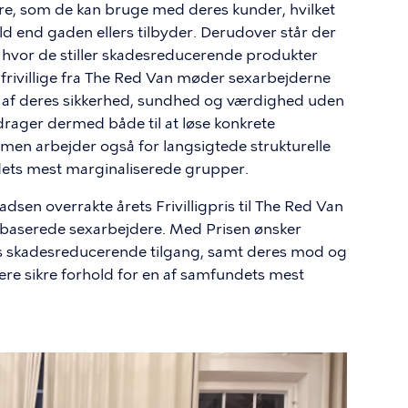
e, som de kan bruge med deres kunder, hvilket
ld end gaden ellers tilbyder. Derudover står der
en, hvor de stiller skadesreducerende produkter
e frivillige fra The Red Van møder sexarbejderne
r af deres sikkerhed, sundhed og værdighed uden
drager dermed både til at løse konkrete
men arbejder også for langsigtede strukturelle
ndets mest marginaliserede grupper.
en overrakte årets Frivilligpris til The Red Van
baserede sexarbejdere. Med Prisen ønsker
ns skadesreducerende tilgang, samt deres mod og
re sikre forhold for en af samfundets mest