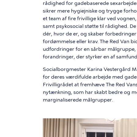
rådighed for gadebaserede sexarbejder
sikrer mere hygiejniske og trygge forho
et team af fire frivillige klar ved vogn
samt psykosocial støtte til rådighed. D
dér, hvor de er, og skaber forbedringe
fordømmelse eller krav. The Red Van bi
udfordringer for en sårbar målgruppe, 
forandringer, der styrker en af samfu
Socialborgmester Karina Vestergård Mads
for deres værdifulde arbejde med gade
Frivilligrådet at fremhæve The Red Va
nytænkning, som har skabt bedre og me
marginaliserede målgrupper.