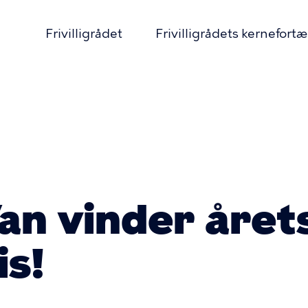
Frivilligrådet
Frivilligrådets kernefortæ
ær
ation
mme
an vinder året
is!