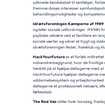
udbrede kendskabet til senfølger, forb
fremme disses interesser samfundspoli
behandlingsmuligheder og kompetence
Idrætsforeningen Kæmperne af 1989 
og/eller sociale udfordringer. IFK98’s 
psykiske velvære ved at facilitere en la
sociale værter og sikrer et trygt og sta
idrætsforeningen fester, fiskeklub og 
HackYourFuture
er et forløb målrette
indvandrerbaggrund, hvor de frivillige
henblik på at hjælpe deltagerne med at 
HackYourFuture hjælper deltagerne me
uddannelsessystem og arbejdsmarked kan
deltagerne et professionelt netværk, ef
fællesskab.
The Red Van
stiller hver torsdag, fred