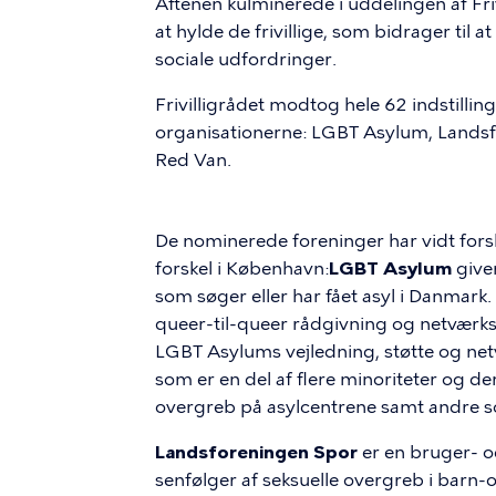
Aftenen kulminerede i uddelingen af Frivi
at hylde de frivillige, som bidrager til
sociale udfordringer.
Frivilligrådet modtog hele 62 indstillin
organisationerne: LGBT Asylum, Landsf
Red Van.
De nominerede foreninger har vidt fors
forskel i København:
LGBT Asylum
giver
som søger eller har fået asyl i Danmark
queer-til-queer rådgivning og netværksa
LGBT Asylums vejledning, støtte og net
som er en del af flere minoriteter og derf
overgreb på asylcentrene samt andre s
Landsforeningen Spor
er en bruger- o
senfølger af seksuelle overgreb i bar