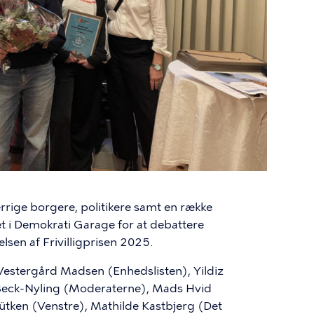
errige borgere, politikere samt en række
t i Demokrati Garage for at debattere
lsen af Frivilligprisen 2025.
Vestergård Madsen (Enhedslisten), Yildiz
Beck-Nyling (Moderaterne), Mads Hvid
 Lütken (Venstre), Mathilde Kastbjerg (Det