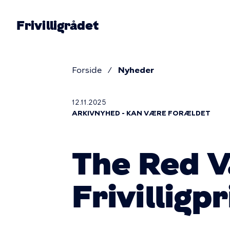
Gå
til
Frivilligrådet
hovedindhold
Prim
navig
Forside
Nyheder
Brødkru
12.11.2025
ARKIVNYHED - KAN VÆRE FORÆLDET
The Red V
Frivilligpr